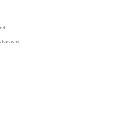
rid
tofuncional